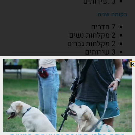
3 .שירותים
בקומה שניה
7 חדרים
2 מקלחות נשים
2 מקלחות גברים
3 שירותים
מועדון פינת שתייה חמה
בחזית "המבצר" בוסתן עצי פרי מיוחדים
לפרטים והזמנות, נא התקשרו
5770676–050 או 04-6754572
משרד כלביית אפיקים.
.