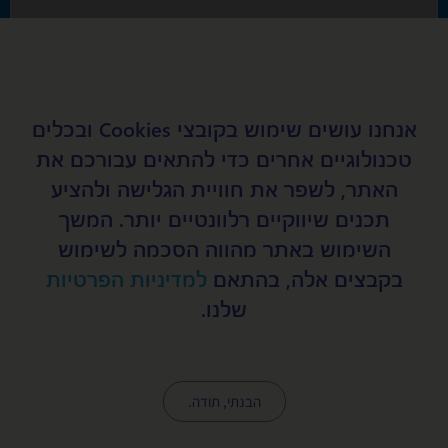
נושא
אנחנו עושים שימוש בקובצי Cookies ובכלים
טכנולוגיים אחרים כדי להתאים עבורכם את
מאשר קבלת דיוור במייל מאפיקים
האתר, לשפר את חוויית הגלישה ולהציע
תכנים שיווקיים רלוונטיים יותר. המשך
שלח
השימוש באתר מהווה הסכמה לשימוש
בקבצים אלה, בהתאם
למדיניות הפרטיות
שלנו.
כלביית אפיקים, סניף ראשי, קיבוץ אפיקים 15148
04-6754572
office@afikimdogs.co.il
הבנתי, תודה.
כל הזכויות שמורות © לכלביית אפיקים - אילוף כלבים, קייטנות עם