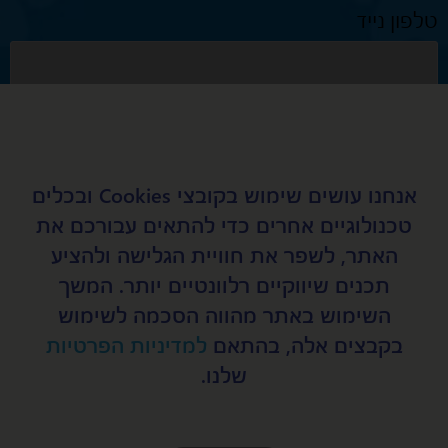
טלפון נייד
נושא
אנחנו עושים שימוש בקובצי Cookies ובכלים
טכנולוגיים אחרים כדי להתאים עבורכם את
מאשר קבלת דיוור במייל מאפיקים
האתר, לשפר את חוויית הגלישה ולהציע
תכנים שיווקיים רלוונטיים יותר. המשך
שלח
השימוש באתר מהווה הסכמה לשימוש
בקבצים אלה, בהתאם
למדיניות הפרטיות
שלנו.
כלביית אפיקים, סניף ראשי, קיבוץ אפיקים 15148
04-6754572