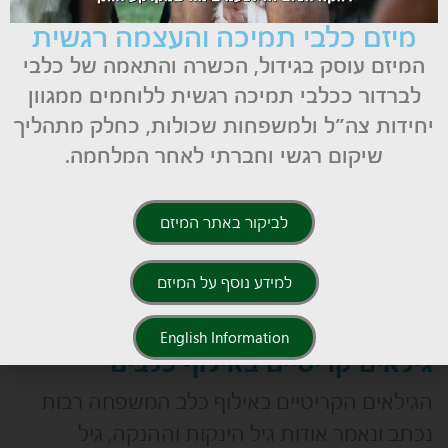
עומד לבלות איתנו ב 10-15
מיזם כלבי תמיכה והעצמה רגשית
המיזם עוסק בגידול, הכשרה והתאמה של כלבי
קרא עוד ←
לברדור ככלבי תמיכה רגשית ללוחמים ממגוון
יחידות צה״ל ולמשפחות שכולות, כחלק מתהליך
שיקום רגשי וחברתי לאחר המלחמה.
לביקור באתר המיזם
למידע נוסף על המיזם
English Information
גילאים קריטיים באילוף כלבים
הגילאים הקריטיים באילוף כלב המשפחה רבות
נכתב ונאמר אודות גיל הינקות וההנקה, גיל