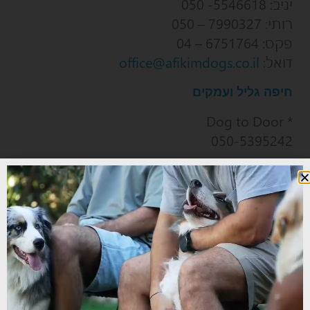
יניב: 5546618- 050
רותי: 7990327 – 050
פקס: 6751764 – 04
דואל:
office@afikimdogs.co.il
חיפה גליל ועמקים
* Dog to Door
050-5395242
תל-אביב ירושלים
הזמנות מזון, ציוד, פנסיון ואילופים:
5395242 – Dog to Door) 050)
7330953 – 050
צוות כלביית אפיקים
יניב אסם
– מנהל רשת סניפי כלביית אפיקים.