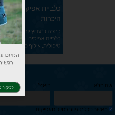
כלביית אפיקים באתר ו
היכרות
כתבה ב"ערוץ יורם" של אתר 
כלביית אפיקים. הכנסו ותרא
טיפולית, אילוף כלבים וגידול 
המיזם עו
רגשית 
שם מלא
דוא״ל
לביקור ב
מאשר קבלת דיוור במייל מאפיקים