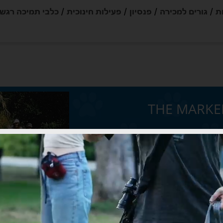
ת
גורים למכירה
פנסיון
פעילות חינוכית
כלבי תמיכה רגש
עמי גינזבורג, כתב בעיתון TheMarker, תיאר את
נו יובל והכלב שלהם
אחרונה.