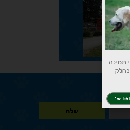
י תמיכה
 כחלק
English
שלח