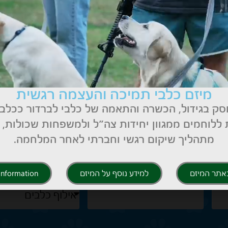
ואלה – סרטון
האינטרנט "וואלה" על
ו בעצמכם מהי עבודה
כלבים
מיזם כלבי תמיכה והעצמה רגשית
סק בגידול, הכשרה והתאמה של כלבי לברדור ככלב
ללוחמים ממגוון יחידות צה״ל ולמשפחות שכולות,
מתהליך שיקום רגשי וחברתי לאחר המלחמה.
השאירו פרטים
טלפון נייד
נושא
אתר המיזם
למידע נוסף על המיזם
 Information