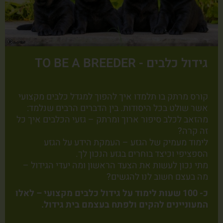
גידול כלבים - TO BE A BREEDER
קורס מרתק בו תלמדו איך להפוך למגדל כלבים מקצועי
אשר שולט בכל היסודות. בין הדברים הרבים שנלמד:
מהזאב לכלב סיפור ארוך ומרתק – גזעי הכלבים איך כל
זה קרה?
לימוד מעמיק של הגזע – העמקת הידע על הגזע
הספציפי וכיצד בוחרים בגזע הנכון לך.
מתי נכון לעשות את הצעד הראשון ומה יעדי הגידול –
מה בעצם חשוב לנו להגשים?
כ- 100 שעות לימוד על גידול כלבים מקצועי – לאלו
המעוניינים להקים ולפתח בעצמם בית גידול.