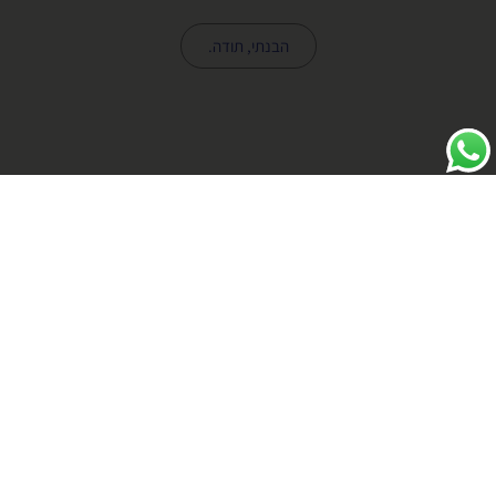
דוא״ל
הבנתי, תודה.
טלפון נייד
נושא
מאשר קבלת דיוור במייל מאפיקים
שלח