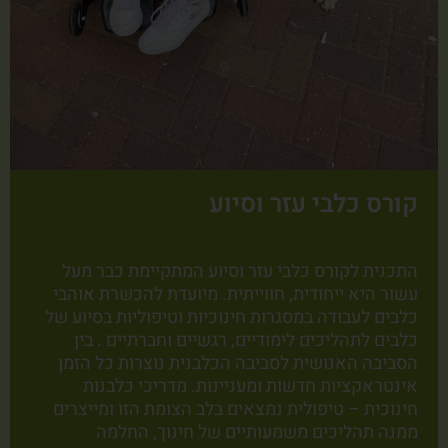
קורס כלבי עזר וסיוע
התכנית לקורס כלבי עזר וסיוע המתקיימת כבר מעל
עשור היא ייחודית, חווייתית. מיועדת להכשרת אוהבי
כלבים לעבודה במסגרות חינוכיות וטיפוליות בסיוע של
כלבים לתהליכים לימודיים, רגשיים וחברתיים . בין
הסביבה האנושית לסביבה הכלבנית נוצרות כל הזמן
אינטראקציות חדשות ומעניינות. מדריכי כלבנות
חינוכית – טיפולית נמצאים בלב הצומת הזו ומייצרים
ממנה תהליכים משמעותיים של חינוך, החלמה