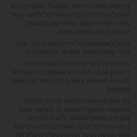
בריאותו ואיכות חייו של המטופל. מחקרים הראו
שגידול בעלי חיים בבית ובחצר יכול להוות טיפול
ועזרה, יצירת הקשר הנפשי עוזר למטופל
להתמודד עם מצוקות שונות.
טיפול באמצעות בעלי חיים מתאים לבני-אדם
בעלי קשיים פיזיים, נפשיים, והתנהגותיים.
היכולת של בעלי חיים בכלל וכלבים כפרט,
להעניק אהבה ללא תנאי מאפשרת למטופלים
להרגיש חופשיים ורגועים ולהתמודד עם רגשות
מודחקים.
בני אדם מרגישים הזדהות וקירבה לכלבים,
הפשטות והרצון לתשומת לב ולאישור שהם
מקרינים גורמים למטופל לרצות להיפתח
בפניהם ולטפל בהם. מטופלים רבים מרגישים
קשר חם עם הבעל החיים ומשליכים עליו, הם