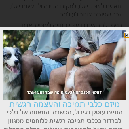
דואגים לאוכל שלו, למקום הלינה ולרגשות שלו,
דבר שפותח צוהר לעולמם.
חשוב להתאים בן אופי החייה לאופי האדם
המטופל. יש מטופלים שצרכים טיפול מעודן
ומרגיע ויש כאלו שיתאימו להם חייה יותר
אנרגטית, הכל נבחר בהתאם לטיפול ולמטרתו.
רוב האנשים חיים היום בסביבה שמנתקת אותם
ממגע חם עם בעלי חיים. אנשים רבים אשר חיים
בעיר מרגישים בחוסר המגע בטבע. עוד כילדים
אנו נמשכים לגידול בעלי חיים בבית ואין כמעט
הורים שלא נתקלו בבקשות כאלו מילדיהם.
מיזם כלבי תמיכה והעצמה רגשית
למול בעל חיים אפשר להפגין רגשות וליצור
מערכת יחסים ואמון אשר המטופלים מתקשים
המיזם עוסק בגידול, הכשרה והתאמה של כלבי
ליצור בשלב זה עם אדם אחר.
לברדור ככלבי תמיכה רגשית ללוחמים ממגוון