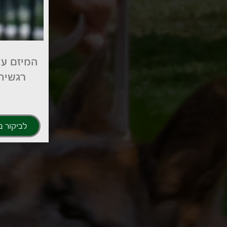
המיזם עו
רגשית 
לביקור ב