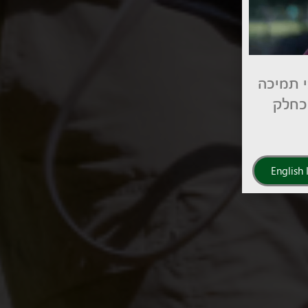
י תמיכה
 כחלק
English