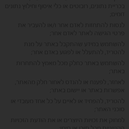
בכריית נתונים, רובוטים או כלי איסוף וחילוץ נתונים
דומים;
לנסות להתחזות לאדם אחר ו/או להעביר את
פרטי הגישה לאתר לאדם אחר;
להשתמש במידע שהתקבל באתר על מנת
להטריד, להתעלל או לפגוע באדם אחר;
להשתמש באתר כחלק מכל מאמץ להתחרות
באתר;
לאחזר, לפענח או להנדס לאחור חלק מהאתר,
אפשרות באתר או יישום באתר;
להטריד, להפחיד או לאיים על כל אחד מעובדי או
סוכני האתר;
למחוק את זכויות היוצרים או את הודעת הזכויות
הקנייניות מכל תוכן או סימן;