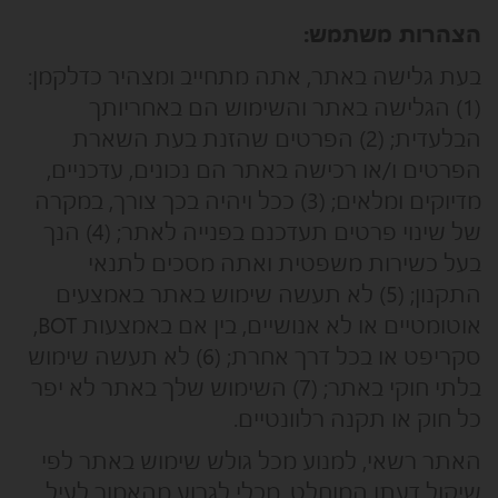
הצהרות משתמש:
בעת גלישה באתר, אתה מתחייב ומצהיר כדלקמן:
(1) הגלישה באתר והשימוש הם באחריותך
הבלעדית; (2) הפרטים שהזנת בעת השארת
הפרטים ו/או רכישה באתר הם נכונים, עדכניים,
מדיוקים ומלאים; (3) ככל ויהיה בכך צורך, במקרה
של שינוי פרטים תעדכנם בפנייה לאתר; (4) הנך
בעל כשירות משפטית ואתה מסכים לתנאי
התקנון; (5) לא תעשה שימוש באתר באמצעים
אוטומטיים או לא אנושיים, בין אם באמצעות BOT,
סקריפט או בכל דרך אחרת; (6) לא תעשה שימוש
בלתי חוקי באתר; (7) השימוש שלך באתר לא יפר
כל חוק או תקנה רלוונטיים.
האתר רשאי, למנוע מכל גולש שימוש באתר לפי
שיקול דעתו המוחלט. מבלי לגרוע מהאמור לעיל,