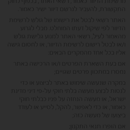
מרשימת הדיוור כאמור, רשאי האתר, בכפוף לחוק
התקשורת, להעביר לנרשם דיוור ישיר כאמור.
האתר רשאי לבטל את רישומו של גולש לרשימת
הדיוור לפי שיקול דעתו המוחלט. מבלי לגרוע
מהאמור לעיל, רשאי האתר למנוע גלישת גולש
ו/או לבטל רישום לרשימת הדיוור, או לחסום גישה
אליו בכל אחד מהמקרים הבאים:
אם בעת השארת הפרטים ו/או הרכישה באתר
נמסרו במתכוון פרטים שגויים;
במקרה שנעשה שימוש באתר לביצוע או כדי
לנסות לבצע מעשה בלתי חוקי על-פי דיני מדינת
ישראל, או מעשה הנחזה על פניו כבלתי חוקי
כאמור, או כדי לאפשר, להקל, לסייע או לעודד
ביצועו של מעשה כזה;
אם הופרו תנאי התקנון;