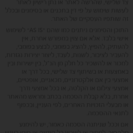
צד שלישי, שהרשה לאתר או נתן רישיון לאתר
לעשות שימוש על פי דין בתכנים או בסימנים ובכלל
זה שותפיו העסקיים של האתר.
התוכן והסימנים ניתנים כמו שהם ״AS IS״ לשימוש
אישי בלבד. אלא אם צוין במפורש אחרת, אין
להעתיק, להפיץ, להציג בפומבי, לבצע בפומבי,
להעביר לציבור, לשנות, לעבד, ליצור יצירות נגזרות,
למכור או להשכיר כל חלק מן הנ”ל, בין ישירות ובין
באמצעות או בשיתוף צד שלישי, בכל דרך או
אמצעי בין אם אלקטרוניים, מכאניים, אופטיים,
אמצעי צילום או הקלטה, או בכל אמצעי ודרך
אחרת, בלא קבלת הסכמה בכתב ומראש מהאתר
או מבעלי הזכויות האחרים, לפי העניין, ובכפוף
לתנאי ההסכמה.
אם וככל שניתנה הסכמה כאמור, יש להימנע
מלהסיר, למחוק או לשבש כל הודעה או סימן בעניין