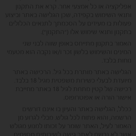
אפליקציה או כל אמצעי אחר. קרא את התקנון
ותנאי השימוש בקפידה, שכן הגלישה באתר וביצוע
פעולות בו מעידים על הסכמתך לתנאים הכלולים
בתקנון ותנאי שימוש אלו (״התקנון״).
האמור בתקנון מתייחס באופן שווה לבני שני
המינים והשימוש בלשון זכר ו/או נקבה הוא מטעמי
נוחות בלבד.
הגלישה באתר מותרת בכל גיל. הרכישה באתר
מיועדת לבעלי כשירות משפטית מגיל 18 בלבד.
רכישה של קטין מתחת לגיל 18 באתר מחייבת
אישור הורה או אפוטרופוס.
ככלל, הגלישה באתר והעיון בו אינם דורשים
הרשמה, והוא פתוח לכל גולש. מבלי לגרוע מן
האמור לעיל, האתר שומר על זכותו למנוע מגולש
אשר לא נרשם לאתר גישה לשירותים מסוימים