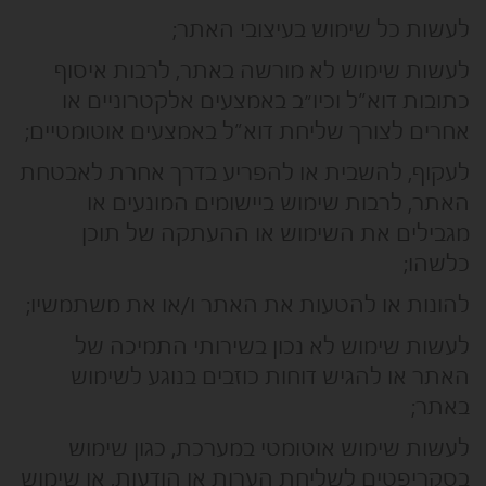
לעשות כל שימוש בעיצובי האתר;
לעשות שימוש לא מורשה באתר, לרבות איסוף
כתובות דוא”ל וכיו״ב באמצעים אלקטרוניים או
אחרים לצורך שליחת דוא”ל באמצעים אוטומטיים;
לעקוף, להשבית או להפריע בדרך אחרת לאבטחת
האתר, לרבות שימוש ביישומים המונעים או
מגבילים את השימוש או ההעתקה של תוכן
כלשהו;
להונות או להטעות את האתר ו/או את משתמשיו;
לעשות שימוש לא נכון בשירותי התמיכה של
האתר או להגיש דוחות כוזבים בנוגע לשימוש
באתר;
לעשות שימוש אוטומטי במערכת, כגון שימוש
בסקריפטים לשליחת הערות או הודעות, או שימוש