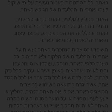
באתר. כל הסתמכות כאמור נעשית על-פי שיקול
דעתו ואחריותו הבלעדית של הגולש באתר.
האתר ממליץ לגולשים באתר לנהוג כצרכנים
נבונים וזהירים, ולקרוא בעיון את המידע המוצג
באתר ובכלל זה את המידע ביחס למוצר עצמו,
תיאורו והתאמתו, כמתואר באתר.
השימוש במוצרים הנמכרים באתר נעשית על
אחריותו הבלעדית של הלקוח ולא תהיה לו כל
טענה כלפי האתר, מנהליו, עובדיו או מי מטעמו
והם לא יהיו אחראים, באופן ישיר או עקיף, לכל נזק
לרבות, לגוף, לרכוש או לכל נזק אחר או לכל הפסד
אחר, אשר יגרם כתוצאה משימוש במוצרים
המוצגים באתר, אפילו אם האתר הזהיר, המליץ או
ייעץ לעניין מסוים או על מוצר מסוים ובשום מקרה
האתר לא יהווה תחליף או יישא באחריות הלקוח.