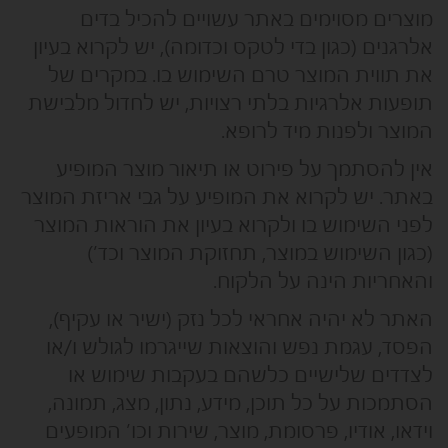
מוצרים מסוימים באתר עשויים להכיל בדים
אלרגנים (כגון בדי לטקס וכדומה), יש לקרוא בעיון
את תווית המוצר טרם השימוש בו. במקרים של
תופעות אלרגיות בלתי רצויות, יש לחדול מלבישת
המוצר ולפנות מיד לרופא.
אין להסתמך על פירוט או תיאור מוצר המופיע
באתר. יש לקרוא את המופיע על גבי אריזת המוצר
לפני השימוש בו ולקרוא בעיון את הוראות המוצר
(כגון השימוש במוצר, תחזוקת המוצר וכד’)
והאחריות הינה על הלקוח.
האתר לא יהיה אחראי לכל נזק (ישיר או עקיף),
הפסד, עגמת נפש והוצאות שייגרמו לגולש ו/או
לצדדים שלישיים כלשהם בעקבות שימוש או
הסתמכות על כל תוכן, מידע, נתון, מצג, תמונה,
וידאו, אודיו, פרסומת, מוצר, שירות וכו’ המופעים