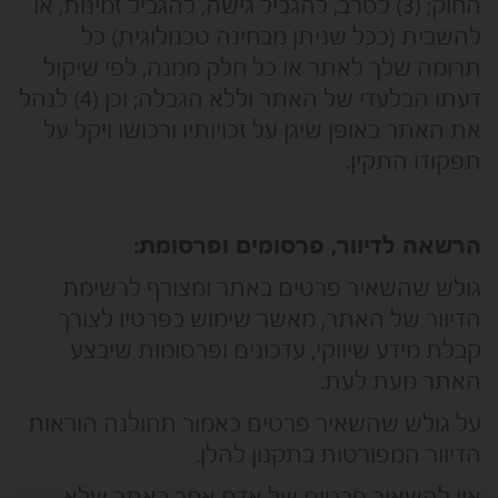
החוק; (3) לסרב, להגביל גישה, להגביל זמינות, או
להשבית (ככל שניתן מבחינה טכנולוגית) כל
תרומה שלך לאתר או כל חלק ממנה, לפי שיקול
דעתו הבלעדי של האתר וללא הגבלה; וכן (4) לנהל
את האתר באופן שיגן על זכויותיו ורכושו ויקל על
תפקודו התקין.
הרשאה לדיוור, פרסומים ופרסומת:
גולש שהשאיר פרטים באתר ומצורף לרשימת
הדיוור של האתר, מאשר שימוש בפרטיו לצורך
קבלת מידע שיווקי, עדכונים ופרסומות שיבצע
האתר מעת לעת.
על גולש שהשאיר פרטים כאמור תחולנה הוראות
הדיוור המפורטות בתקנון להלן.
אין להשאיר פרטים של אדם אחר באתר שלא