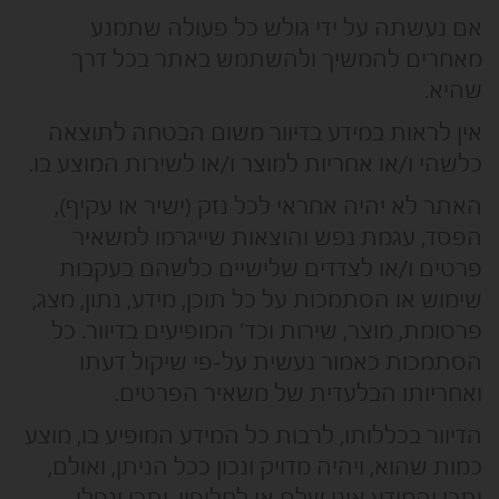
אם נעשתה על ידי גולש כל פעולה שתמנע
מאחרים להמשיך ולהשתמש באתר בכל דרך
שהיא.
אין לראות במידע בדיוור משום הבטחה לתוצאה
כלשהי ו/או אחריות למוצר ו/או לשירות המוצע בו.
האתר לא יהיה אחראי לכל נזק (ישיר או עקיף),
הפסד, עגמת נפש והוצאות שייגרמו למשאיר
פרטים ו/או לצדדים שלישיים כלשהם בעקבות
שימוש או הסתמכות על כל תוכן, מידע, נתון, מצג,
פרסומת, מוצר, שירות וכד’ המופיעים בדיוור. כל
הסתמכות כאמור נעשית על-פי שיקול דעתו
ואחריותו הבלעדית של משאיר הפרטים.
הדיוור בכללותו, לרבות כל המידע המופיע בו, מוצע
כמות שהוא, ויהיה מדויק ונכון ככל הניתן, ואולם,
יתכן והמידע אינו שלם או לחלופין, יתכן ונפלו