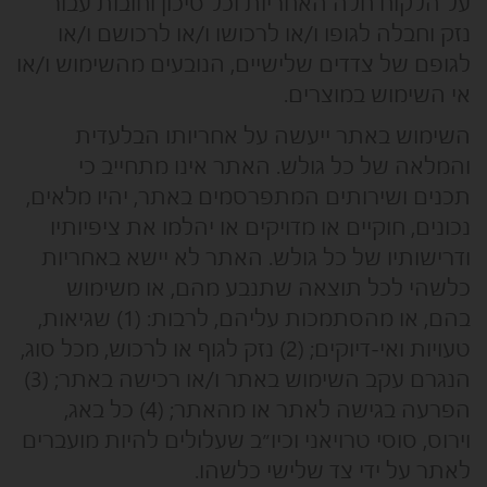
על הלקוח חלה האחריות וכל סיכון וחובות עבור
נזק וחבלה לגופו ו/או לרכושו ו/או לרכושם ו/או
לגופם של צדדים שלישיים, הנובעים מהשימוש ו/או
אי השימוש במוצרים.
השימוש באתר ייעשה על אחריותו הבלעדית
והמלאה של כל גולש. האתר אינו מתחייב כי
תכנים ושירותים המתפרסמים באתר, יהיו מלאים,
נכונים, חוקיים או מדויקים או יהלמו את ציפיותיו
ודרישותיו של כל גולש. האתר לא יישא באחריות
כלשהי לכל תוצאה שתנבע מהם, או משימוש
בהם, או מהסתמכות עליהם, לרבות: (1) שגיאות,
טעויות ואי-דיוקים; (2) נזק לגוף או לרכוש, מכל סוג,
הנגרם עקב השימוש באתר ו/או רכישה באתר; (3)
הפרעה בגישה לאתר או מהאתר; (4) כל באג,
וירוס, סוסי טרויאני וכיו״ב שעלולים להיות מועברים
לאתר על ידי צד שלישי כלשהו.