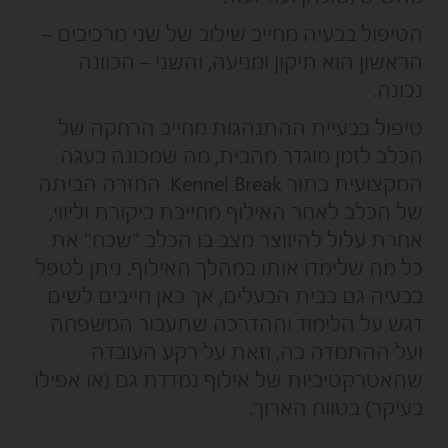
הטיפול בבעיה מחייב שילוב של שני מרכיבים –
הראשון הוא תיקון ומניעה, והשני – הכוונה
נכונה.
טיפול בבעיית ההתנהגות מחייב הרחקה של
הכלב לזמן מוגדר מהבית, מה שמכונה בעגה
המקצועית בתור Kennel Break. החזרה הביתה
של הכלב לאחר האילוף מחייבת ביקורת וליווי,
אחרת עלול להיווצר מצב בו הכלב "שכח" את
כל מה שלימדו אותו במהלך האילוף. ניתן לטפל
בבעיה גם בבית הבעלים, אך כאן חייבים לשים
דגש על הלימוד וההדרכה שתעבור המשפחה
ועל ההתמדה בה, וזאת על רקע העובדה
שהאטרקטיביות של אילוף נמדדת גם (או אפילו
בעיקר) בטווח הארוך.