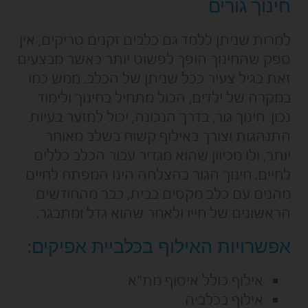
חינוך גורים
למרות שניתן ללמד גם כלבים זקנים טריקים, אין
ספק שהחינוך הופך לפשוט יותר כאשר מבצעים
זאת בגיל צעיר ככל שניתן של הכלב. ממש כמו
במקרה של ילדים, הכול מתחיל בחינוך ולימוד
נכון. חינוך גור, בדרך הנכונה, יכול למזער בעיות
התנהגות וצורך באילוף קשוח בשלב מאוחר
יותר, ולו מכיוון שהוא מגדיר עבור הכלב כללים
לחיים. חינוך הגור בהצלחה הינו המפתח לחיים
מהנים עם כלב מקסים בבית, כבר מהחודשים
הראשונים של חייו ולאחר שהוא גדל ומתבגר.
אפשרויות האילוף בכלביית אפיקים:
אילוף כולל איסוף מת"א
אילוף בכלביה