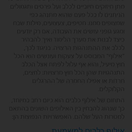
מתן חיזוקים חיוביים לכלב ועל פרסים ותגמולים
הניתנים לו בכל פעם שהוא מתנהג כפי
שמצופים ממנו. חטיפים, צעצועים, מילות שבח
ומגע גופני עושים את העבודה, אם רק יודעים
כיצד לבנות את מערך הלימוד ואיך להבהיר
לכלב את ההתנהגות הרצויה. בניגוד לכך,
"אילוף" המבוסס על צעקות ועונשים הוא הכל
חוץ מיעיל, והוא אף עלול לפתח אצל הכלב
התנהגויות שהן הכל חוץ מרצויות: לחצים,
חרדות או אפילו החמרה של ההרגלים
הקלוקלים.
התחום של אילוף כלבים הוא כיום רחב במיוחד,
כך שנהוג להבחין בין האילופים השונים בהתאם
למטרות העל שלהם. האפשרויות הנפוצות הן:
אילוף כלבים למשמעת