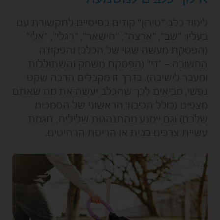
לימוד כלב "טירון" קודים בסיסיים לתקשורת עם
בעליו: "שב", "ארצה", "הישאר", "רגלי", "אלי"
(הפסקת מעשה שגוי של הכלב) והפקודה
החשובה – "די" (הפסקת משחק והשתוללות
ומעבר לישיבה). בדרך זו מקבלים הרבה שקט
נפשי, מביאים לכך שהכלב יעשה את מה שאתם
מצפים (כולל הכיבוד הראשוני של הסמכות
שלכם) וגם יימנע מהתנהגות שלילית, דוגמת
עשיית צרכים בבית או הריסת הרהיטים.