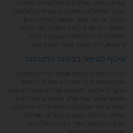
צעדים קדימה. אילוף כלבים לשמירה מתאים
בעיקר למפעלים ויישובים המעוניינים בשלושה
כלבים, או יותר, אשר יותאמו לשמירה. כאן
האילוף יכול וצריך לשים דגש על סוג ההגנה
שמצפים לה, התנאים בהם נמצא הכלב
(לדוגמא, כלב המוצב בחצר הבית) ועוד.
אילוף לטיפול בבעיות התנהגות
כלבים הגדלים בבתינו שוגים לעיתים מבחינה
התנהגותית, ובכך מעוררים תסכול רב אצל
הבעלים שלהם. השגיאה שלהם נובעת לא פעם
מטיפול וחינוך שגוי שלנו. למרות ש"אין כלבים
רעים" ובטח "אין כלבים טיפשים", כן יש כלבים –
מזיקים, הורסים, מושכים, נושכים, שורטים,
קורעים, נובחים, חופרי צינורות, זוללי מזון
מהשיש/שולחן ועוד ועוד.