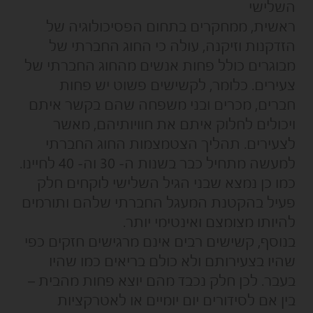
השלישי
ראשית, ממחקרים בתחום הפסיכולוגיה של
הזדקנות וזיקנה, עולה כי החוג החברתי של
מבוגרים כולל פחות אנשים מהחוג החברתי של
צעירים. כלומר, לקשישים פשוט יש פחות
חברים, מכרים ובני משפחה שהם בקשר איתם
ויכולים לחלוק איתם את חוויותיהם, מאשר
לצעירים. תהליך הצטמצמות החוג החברתי
למעשה מתחיל כבר בשנות ה- 30 וה- 40 לחיינו.
כמו כן נמצא שבני הגיל השלישי לוקחים חלק
פעיל בהקטנת המעגל החברתי שלהם ותורמים
להיותו מצומצם ואינטימי יותר.
בנוסף, קשישים רבים אינם מרגישים חזקים כפי
שהיו בצעירותם ולא כולם בריאים כמו שהיו
בעבר. לכן חלק נכבד מהם יוצא פחות מהבית –
בין אם לסידורים יום יומיים או לאטרקציות