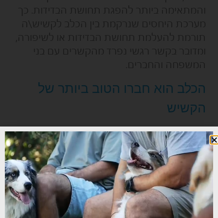
והמתאימה ביותר להפגת תחושת הבדידות. כך
מערכת היחסים שנרקמת בין הכלב לקשיש\ה
תורמת להעלמת תחושת הבדידות או לשיפורה,
ומדובר בקשר רגשי נפרד מהקשרים עם בני
המשפחה והחברים.
הכלב הוא חברו הטוב ביותר של
הקשיש
מכירים את האימרה "הכלב הוא חברו הטוב של
האדם"? אין ספק שיש אמת באימרה זו, וכעת
נדון בשאלה מדוע אימרה זו נכונה אפילו יותר, כל
עוד מדובר באנשים שהם בגיל הזהב.
ממאמר זה עולה ללא ספק שבני הגיל השלישי
חשים בודדים יותר מצעירים. בנוסף, אם הם גרים
בישראל אז הם גם מרגישים בודדים יותר