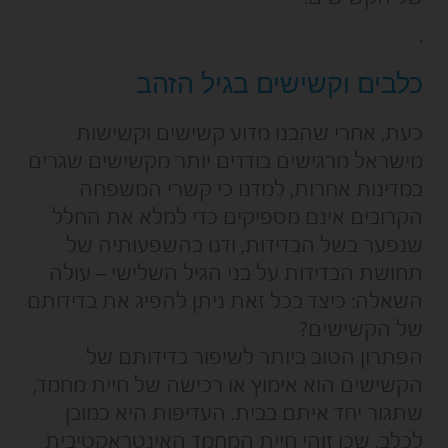
.
כלבים וקשישים בגיל הזהב
כעת, אחרי שהבנו מדוע קשישים וקשישות
מישראל מרגישים בודדים יותר מקשישים שגרים
במדינות אחרות, למדנו כי קשרי המשפחה
הקרובים אינם מספיקים כדי למלא את החלל
שנפער בשל הבדידות, ודנו בהשפעותיה של
תחושת הבדידות על בני הגיל השלישי – עולה
השאלה: כיצד בכל זאת ניתן להפיג את בדידותם
של הקשישים?
הפתרון הטוב ביותר לשיפור בדידותם של
הקשישים הוא אימוץ או רכישה של חיית מחמד,
שתגור יחד איתם בבית. העדיפות היא כמובן
לכלב, שכן זוהי חיית המחמד האינטראקטיבית