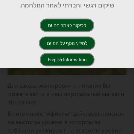
שיקום רגשי וחברתי לאחר המלחמה.
לביקור באתר המיזם
למידע נוסף על המיזם
English Information
Для заказа экипировки и питания Вы
можете зайти в наш виртуальный магазин
по ссылке:
В питомнике "Афиким" действует пансион
на высоком уровне, в котором за
собаками ухаживают на высоком уровне