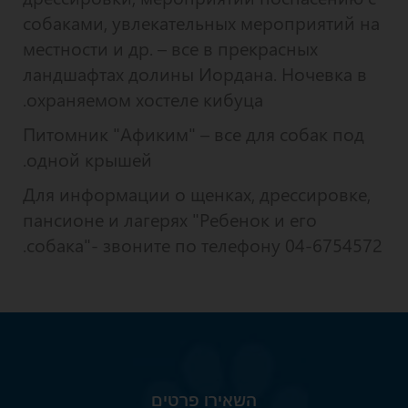
собаками, увлекательных мероприятий на
местности и др. – все в прекрасных
ландшафтах долины Иордана. Ночевка в
охраняемом хостеле кибуца.
Питомник "Афиким" – все для собак под
одной крышей.
Для информации о щенках, дрессировке,
пансионе и лагерях "Ребенок и его
собака"- звоните по телефону 04-6754572.
השאירו פרטים