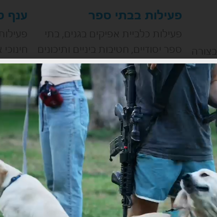
פעילות בבתי ספר
ענף טי
פעילות כלביית אפיקים בגנים, בתי
פעילות 
ספר יסודיים, חטיבות ביניים ותיכונים
חינוכי 
בצורה
כלבים הם בית ספר לחמלה, לאהבה
בכלביי
 שדורש
ולנתינה. בכלבים יש כל
בכלביית
א
קרא עוד ←
 עוד ←