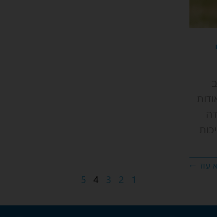
ב
ודות
דה
כות
 עוד ←
5
4
3
2
1