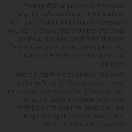
בעיתונים לרוב, עליהם נהג הכלבון החמוד
לעשות את צרכיו, וכאשר התגלו בבוקר קרעי
העיתונים, כשהם לחים ומרוחים ב"כל טוב", זכה
מותק לליטופים מעודדים על חכמתו כי רבה… עד
שיום אחד, החל לקרוע בשיניו את העיתונים,
וקיבל במקומם כמה מגבות ישנות שהונחו זו על
גבי זו וספגו את כל מה שהוציא מתוכו לאחר
הארוחות.
כשישבו בני משפחת לב טוב לאכול, היה לבם
נחמץ בראותם את הכלבלב שגדל מיום ליום,
ניצב ליד השולחן, תולה ביושבים עיניים מתחננות
ומילל קלות, כמו להזכיר לכולם "הי, גם אני
פה". מכל פרוסה שנחתכה, זכה מותק לקבל
חתיכה, אותה הוא היה חוטף הישר מן היד
המושטת ו…מחכה לפרוסה הבאה.