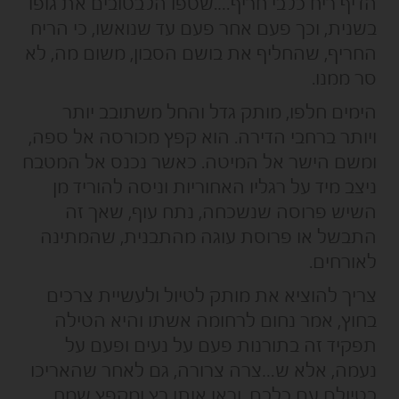
הדיף ריח כלבי חריף….שטפו הלבטובים את גופו
בשנית, וכך פעם אחר פעם עד שנואשו, כי הריח
החריף, שהחליף את בושם הסבון, משום מה, לא
סר ממנו.
הימים חלפו, מותק גדל והחל משתובב יותר
ויותר ברחבי הדירה. הוא קפץ מכורסה אל ספה,
ומשם הישר אל המיטה. כאשר נכנס אל המטבח
ניצב מיד על רגליו האחוריות וניסה להוריד מן
השיש פרוסה שנשכחה, נתח עוף, שאך זה
התבשל או פרוסת עוגה מהתבנית, שהמתינה
לאורחים.
צריך להוציא את מותק לטיול ולעשיית צרכים
בחוץ, אמר נחום לרחומה אשתו והיא הטילה
תפקיד זה בתורנות פעם על נעים ופעם על
נעמה, אלא ש…צרה צרורה, גם לאחר שהאריכו
בטיולם עם כלבם, וראו אותו רץ ומקפץ שמח