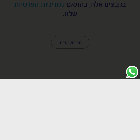
בקבצים אלה, בהתאם
למדיניות הפרטיות
מאשר קבלת דיוור במייל מאפיקים
שלנו.
שלח
הבנתי, תודה.
כלביית אפיקים, סניף ראשי, קיבוץ אפיקים 15148
04-6754572
office@afikimdogs.co.il
כל הזכויות שמורות © לכלביית אפיקים - אילוף כלבים, קייטנות עם
כלבים, כלבנות טיפולית, גורים למכירה, פנסיון לכלבים ועוד