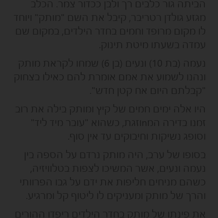
הביתה גור כלבים רך ולבן ככדור צמר. הכלב
מגזע גולדן רטריבר, קיבל את השם "מותק" ויוחד
לו מקום מרופד וחמים בחדר הילדים, במקום שם
עמדה בשעתו מיטת תינוק.
נעמה (בת 10) ונעים (בן 6) שמחו לקראת מותק
ונהנו לשמוע את אמם אומרת להם כאילו בצחוק
"קבלתם היום אח קטן חדש".
היו אלה ימים חמים של קיץ ומותק בילה את רוב
זמנו בדירה המnוזגת, כשהוא "עובר מיד ליד"
וסופג נשיקות וחיבוקים עד אין סוף.
בסופו של ערב, היה מותק נרדם על הספה בין
נעמה ונעים, אשר המשיכו לצפות בטלוויזיה,
כשהם מניחים חליפות את ידם על גבו הפרוותי
והרך של מותק ומעניקים לו ליטוף קל ומרגיע.
את פינתו של מותק בחדר הילדים ריפדו ההורים