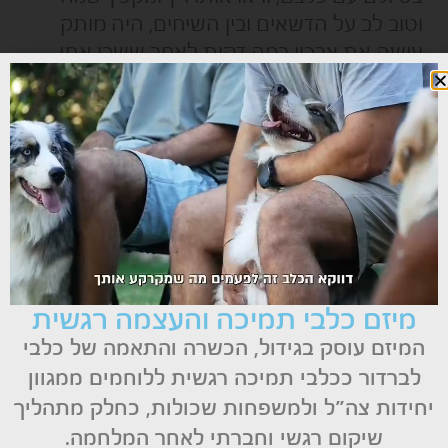
וטוב לב על הדשאים ובין השיחים, היה מותק
עושה את צרכיו כמה דקות לאחר ששבו אתו
הביתה ומיד התחילה פרשת הניגוב, ההתרגזות,
הנזיפה ועד לידי מכה על הישבן הגיעו בני לבטוב
הכועסים בראותם את מותק כורע ועושה צרכיו
על השטיח במרכז החדר.
"אני לא מבינה את הכלב הזה", אמרה פעם
רחומה בטון מיואש, "מה לא עשינו בשבילו?, הוא
היה כמו תינוק שלנו, טיפלנו בו, האכלנו אותו,
החזקנו אותו ממש קרוב ללב ואהבנו אותו בלי
גבול….ועכשיו מה? מה שלא אומרים לו הוא
מיזם כלבי תמיכה והעצמה רגשית
עושה ההיפך!".
המיזם עוסק בגידול, הכשרה והתאמה של כלבי
לברדור ככלבי תמיכה רגשית ללוחמים ממגוון
"את צודקת", הוסיף נחום ואמר, "גם חופשת
הקיץ הולכת להיגמר, הילדים הולכים לבית
יחידות צה״ל ולמשפחות שכולות, כחלק מתהליך
הספר, אנחנו נהיה בעבודה ואיפה יהיה מותק?
שיקום רגשי וחברתי לאחר המלחמה.