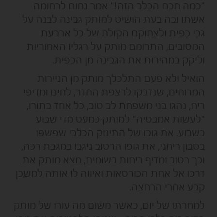
"כמה חכם הכלב הזה!" אמר נחום לרחומה
אשתו ובה בעת הושיט למותק גבינה לבנה על
גבי כפית ולצחוקם הקולח של כל ארבעת
המסובים, התרומם מותק על רגליו האחוריות
וליקק במהירות את הגבינה מן הכפית.
הואיל ולא פעם התלכלך מותק מן הניירות
המרוחים, שנדבקו לרצפת החדר, לחים ומדיפי
ריח, נהגו בני משפחת לב טוב, כל אחד בתורו,
"לעשות אמבטיה" למותק כמעט מדי שבוע
בשבוע. את גובו של התינוק הכלבי שפשפו
בסבון ריחני, את גופו הרטוב ניגבו במגבת רכה,
וכך רטוב ומדיף ריחות בשומים, מצא מותק את
דרכו אל אחת הכורסאות ואיווה לו אותה למשכן
קבע אחרי הרחצה.
למחרתו של יום, כאשר משום מה עורו של מותק