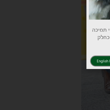
י תמיכה
 כחלק
English