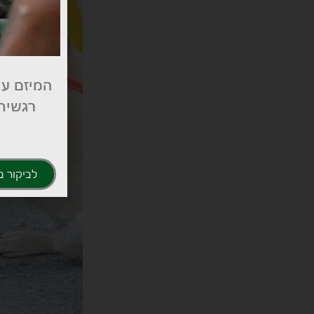
המיזם עו
רגשית 
לביקור ב