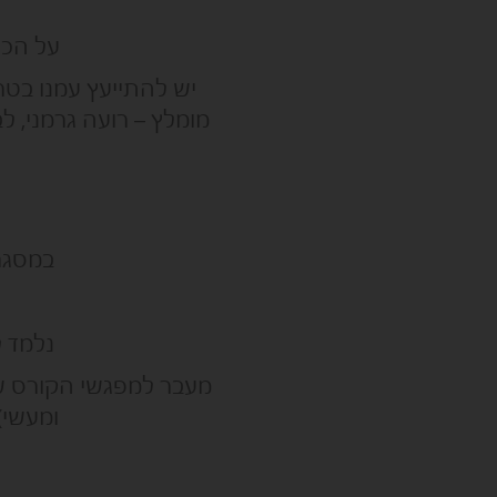
על הכל
יש להתייעץ עמנו בט
מומלץ – רועה גרמני, לב
במסגר
נלמד 
מעבר למפגשי הקורס שיי
ומעשי)