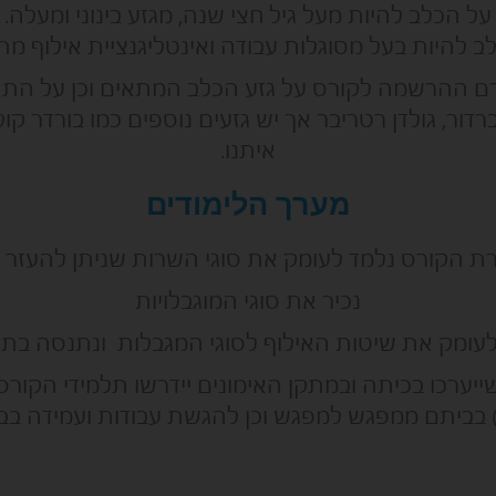
על הכלב להיות מעל גיל חצי שנה, מגזע בינוני ומעלה.
ב להיות בעל מסוגלות עבודה ואינטליגנציית אילוף מת
רם ההרשמה לקורס על גזע הכלב המתאים וכן על התא
רדור, גולדן רטריבר אך יש גזעים נוספים כמו בורדר קולי
איתנו.
מערך הלימודים
ת הקורס נלמד לעומק את סוגי השרות שניתן להעזר ב
נכיר את סוגי המוגבלויות
לעומק את שיטות האילוף לסוגי המגבלות ונתנסה בתה
ערכו בכיתה ובמתקן האימונים יידרשו תלמידי הקורס 
 בביתם ממפגש למפגש וכן להגשת עבודות ועמידה בבח